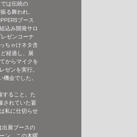
展では伝統の
が振る舞われ、
PERSブース
組込み開発サロ
プレゼンコーナ
っちゃけネタ含
ほど経過し、展
れてからマイクを
レゼンを実行。
い機会でした。
催すること。た
催されていた宴
は私に仕切らせ
は出展ブースの
ーン。この木曜