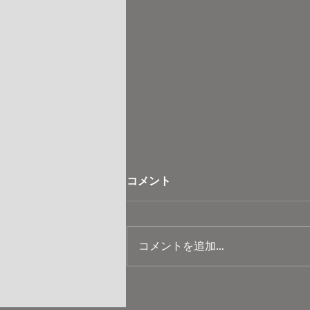
コメント
コメントを追加…
EdgeTech+2024に行って
きました！（前編：モデリン