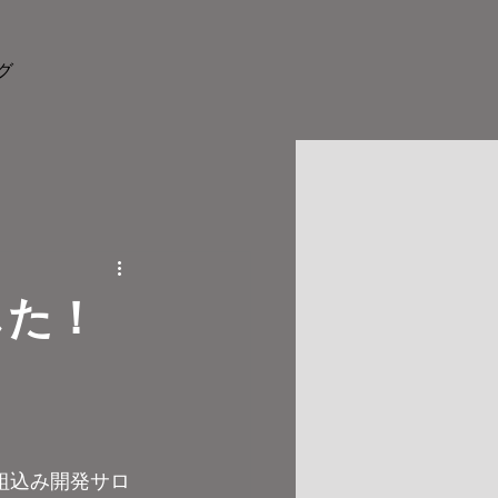
グ
した！
組込み開発サロ