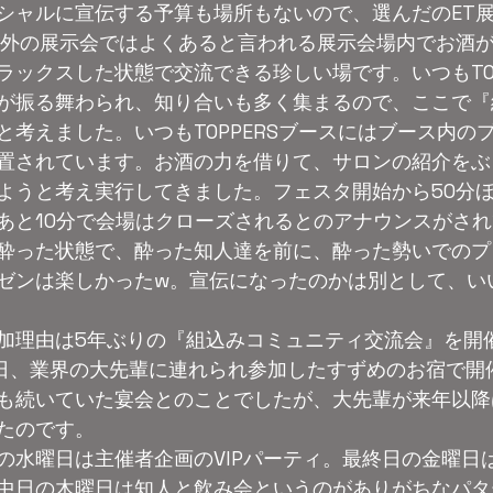
シャルに宣伝する予算も場所もないので、選んだのET
海外の展示会ではよくあると言われる展示会場内でお酒
ラックスした状態で交流できる珍しい場です。いつもTOP
が振る舞わられ、知り合いも多く集まるので、ここで『
と考えました。いつもTOPPERSブースにはブース内の
置されています。お酒の力を借りて、サロンの紹介をぶ
ようと考え実行してきました。フェスタ開始から50分
あと10分で会場はクローズされるとのアナウンスがさ
酔った状態で、酔った知人達を前に、酔った勢いでのプ
ゼンは楽しかったw。宣伝になったのかは別として、い
加理由は5年ぶりの『組込みコミュニティ交流会』を開
木曜日、業界の大先輩に連れられ参加したすずめのお宿で開
も続いていた宴会とのことでしたが、大先輩が来年以降
たのです。
の水曜日は主催者企画のVIPパーティ。最終日の金曜日
中日の木曜日は知人と飲み会というのがありがちなパタ