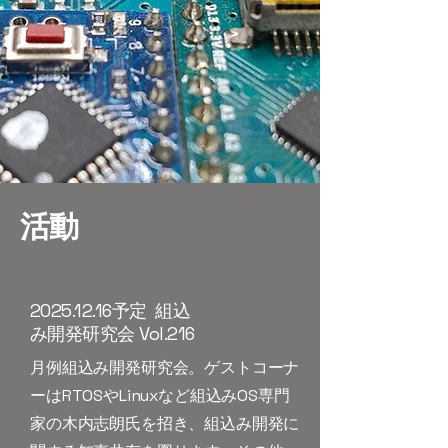
活動
​2025.12.16予定 組込
み開発研究会 Vol.216
月例組込み開発研究会。ゲストコーナ
ーはRTOSやLinuxなど組込みOS専門
家の木内志朗氏を招き、組込み開発に